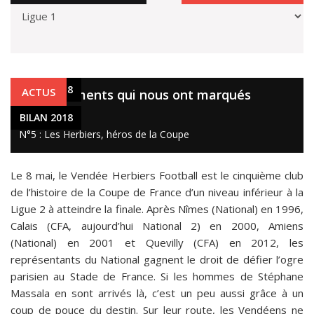
BILAN 2018
ACTUS
10 évènements qui nous ont marqués
31 déc. 2018
BILAN 2018
N°5 : Les Herbiers, héros de la Coupe
Le 8 mai, le Vendée Herbiers Football est le cinquième club
de l’histoire de la Coupe de France d’un niveau inférieur à la
Ligue 2 à atteindre la finale. Après Nîmes (National) en 1996,
Calais (CFA, aujourd’hui National 2) en 2000, Amiens
(National) en 2001 et Quevilly (CFA) en 2012, les
représentants du National gagnent le droit de défier l’ogre
parisien au Stade de France. Si les hommes de Stéphane
Massala en sont arrivés là, c’est un peu aussi grâce à un
coup de pouce du destin. Sur leur route, les Vendéens ne