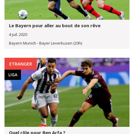
Le Bayern pour aller au bout de son rêve
4 juil. 2020
Bayern Munich - Bayer Leverkusen (20h)
ETRANGER
LIGA
Quel rôle pour Ben Arfa ?