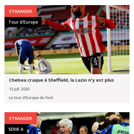
ETRANGER
Tour d'Europe
Chelsea craque à Sheffield, la Lazio n'y est plus
13 juil. 2020
Le tour d'Europe du foot
ETRANGER
SERIE A