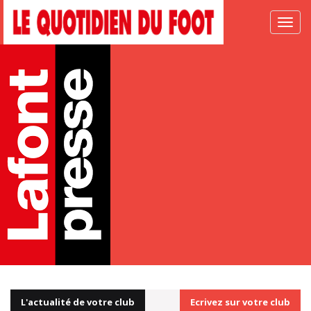
Togg
navig
L'actualité de votre club
Ecrivez sur votre club