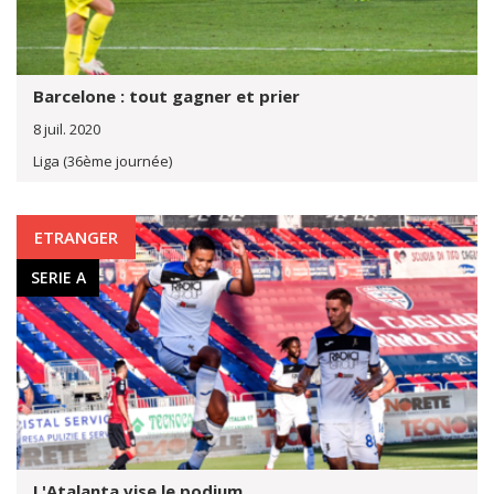
Barcelone : tout gagner et prier
8 juil. 2020
Liga (36ème journée)
ETRANGER
SERIE A
L'Atalanta vise le podium