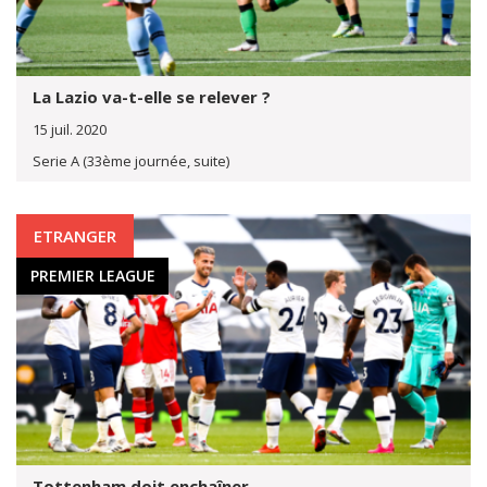
La Lazio va-t-elle se relever ?
15 juil. 2020
Serie A (33ème journée, suite)
ETRANGER
PREMIER LEAGUE
Tottenham doit enchaîner