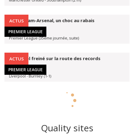
Manchester United - Southampton (21h)
Tottenham-Arsenal, un choc au rabais
ACTUS
12 juil. 2020
PREMIER LEAGUE
Premier League (35ème journée, suite)
Liverpool freiné sur la route des records
ACTUS
11 juil. 2020
PREMIER LEAGUE
Liverpool - Burnley (1-1)
Quality sites