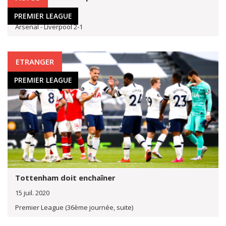
15 juil. 2020
PREMIER LEAGUE
Arsenal - Liverpool 2-1
ETRANGER
PREMIER LEAGUE
Tottenham doit enchaîner
15 juil. 2020
Premier League (36ème journée, suite)