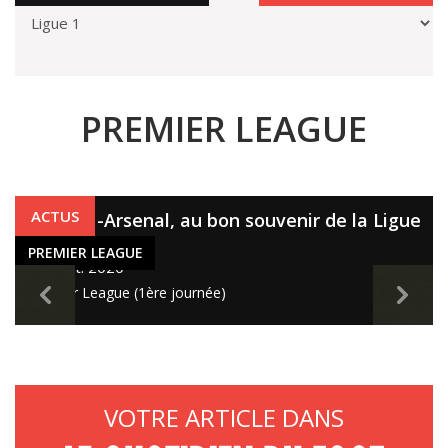
PREMIER LEAGUE
ACTUS
Fulham -Arsenal, au bon souvenir de la Ligue
1
PREMIER LEAGUE
12 sept. 2020
Premier League (1ère journée)
VOTRE ARTICLE DANS