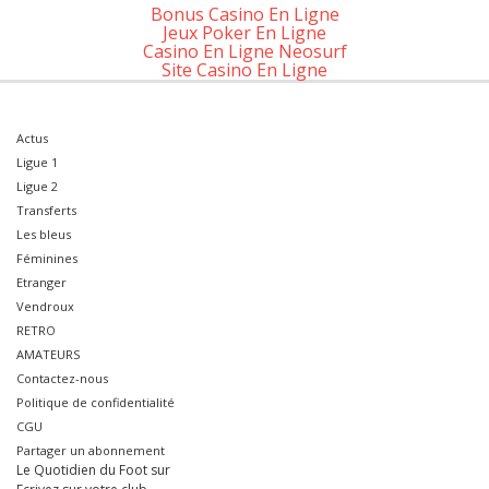
Bonus Casino En Ligne
Jeux Poker En Ligne
Casino En Ligne Neosurf
Site Casino En Ligne
Actus
Ligue 1
Ligue 2
Transferts
Les bleus
Féminines
Etranger
Vendroux
RETRO
AMATEURS
Contactez-nous
Politique de confidentialité
CGU
Partager un abonnement
Le Quotidien du Foot sur