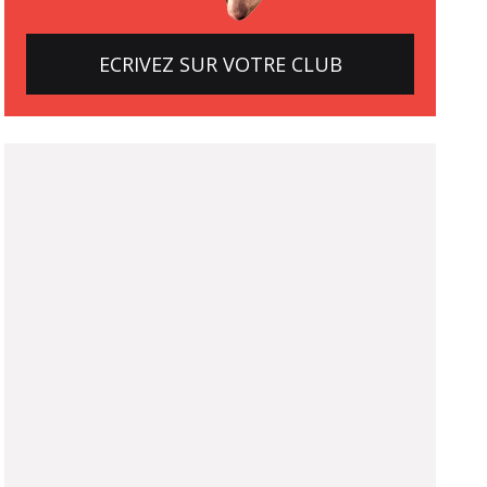
ECRIVEZ SUR VOTRE CLUB