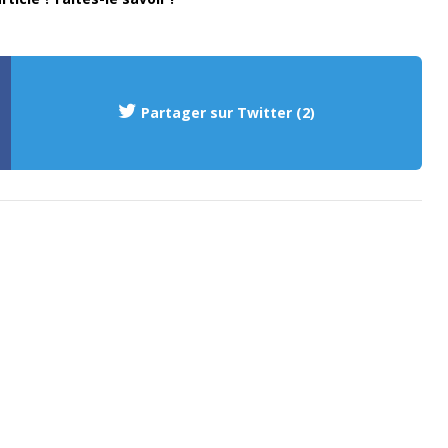
Partager sur Twitter (2)