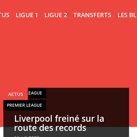
TUS
LIGUE 1
LIGUE 2
TRANSFERTS
LES B
PREMIER LEAGUE
ACTUS
PREMIER LEAGUE
Liverpool freiné sur la
route des records