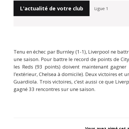
L'actualité de votre club
Tenu en échec par Burnley (1-1), Liverpool ne batt
une saison. Pour battre le record de points de Cit
les Reds (93 points) doivent maintenant gagner 
l’extérieur, Chelsea à domicile). Deux victoires et u
Guardiola. Trois victoires, c’est aussi ce que Live
gagné 33 rencontres sur une saison.
Vous avez aimé cet ar