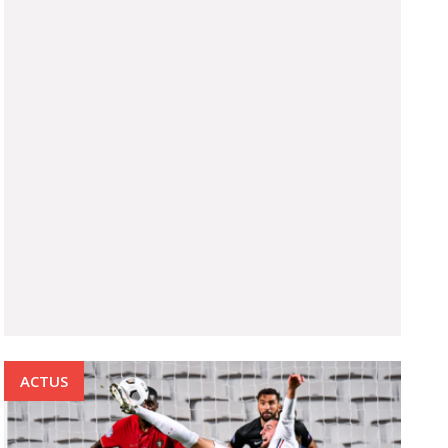
ACTUS