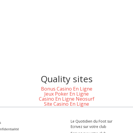
Quality sites
Bonus Casino En Ligne
Jeux Poker En Ligne
Casino En Ligne Neosurf
Site Casino En Ligne
Le Quotidien du Foot sur
s
Ecrivez sur votre club
nfidentialité