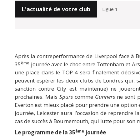
L'actualité de votre club
Après la contreperformance de Liverpool face à Bur
ème
35
journée avec le choc entre Tottenham et Arse
une place dans le TOP 4 sera finalement décisiv
peuvent espérer les deux clubs de Londres qui, sa
sanction contre City est maintenue) ne joueron
prochaines. Mais
Spurs
comme
Gunners
ne sont p
Everton est mieux placé pour prendre une option e
journée, Leicester aura l’occasion de reprendre la 
cas de succès à Bournemouth, qui lutte pour son m
ème
Le programme de la 35
journée