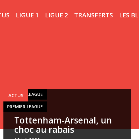
TUS
LIGUE 1
LIGUE 2
TRANSFERTS
LES B
PREMIER LEAGUE
ACTUS
PREMIER LEAGUE
Tottenham-Arsenal, un
choc au rabais