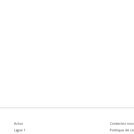
Actus
Contactez-nou
Ligue 1
Politique de co