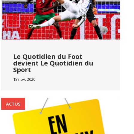
Le Quotidien du Foot
devient Le Quotidien du
Sport
18 nov. 2020
ACTUS