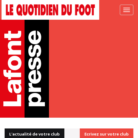
Togg
navig
L'actualité de votre club
Ecrivez sur votre club