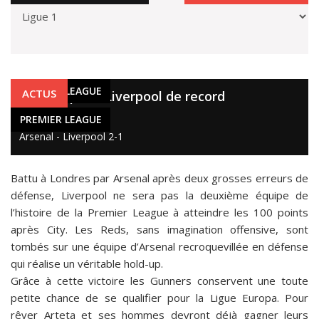
PREMIER LEAGUE
ACTUS
Arsenal prive Liverpool de record
15 juil. 2020
PREMIER LEAGUE
Arsenal - Liverpool 2-1
Battu à Londres par Arsenal après deux grosses erreurs de
défense, Liverpool ne sera pas la deuxième équipe de
l’histoire de la Premier League à atteindre les 100 points
après City. Les Reds, sans imagination offensive, sont
tombés sur une équipe d’Arsenal recroquevillée en défense
qui réalise un véritable hold-up.
Grâce à cette victoire les Gunners conservent une toute
petite chance de se qualifier pour la Ligue Europa. Pour
rêver Arteta et ses hommes devront déjà gagner leurs