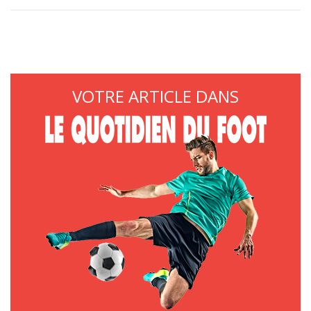
VOTRE ARTICLE DANS