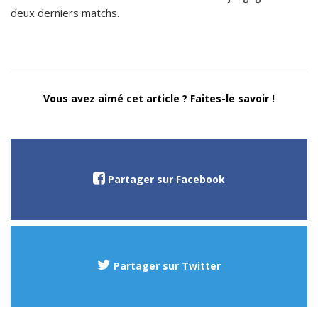
deux derniers matchs.
Vous avez aimé cet article ? Faites-le savoir !
Partager sur Facebook
Partager sur Twitter