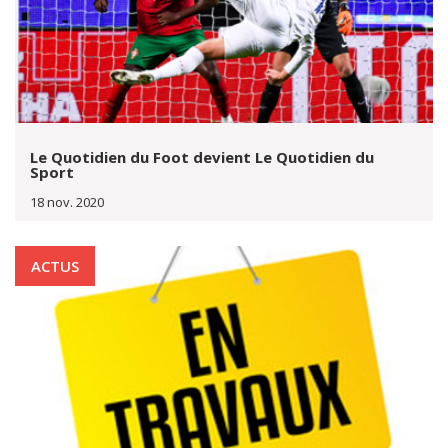
Le Quotidien du Foot devient Le Quotidien du
Sport
18 nov. 2020
ACTUS