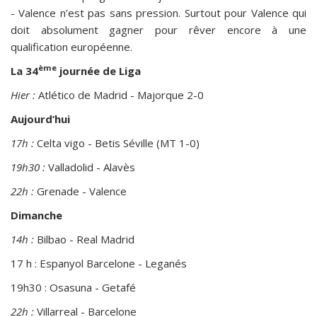
- Valence n’est pas sans pression. Surtout pour Valence qui
doit absolument gagner pour rêver encore à une
qualification européenne.
ème
La 34
journée de Liga
Hier :
Atlético de Madrid - Majorque 2-0
Aujourd’hui
17h :
Celta vigo - Betis Séville (MT 1-0)
19h30 :
Valladolid - Alavès
22h :
Grenade - Valence
Dimanche
14h :
Bilbao - Real Madrid
17 h : Espanyol Barcelone - Leganés
19h30 : Osasuna - Getafé
22h :
Villarreal - Barcelone