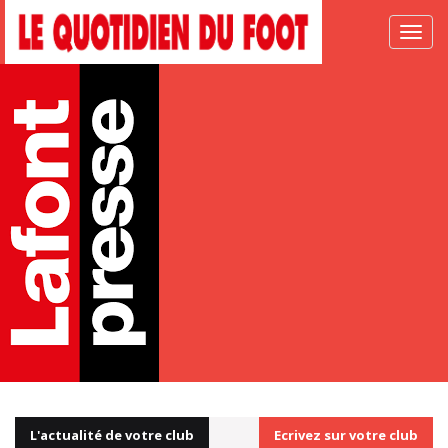
Togg
navig
L'actualité de votre club
Ecrivez sur votre club