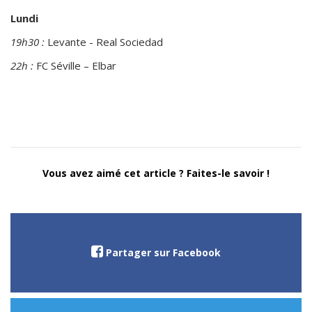
Lundi
19h30 :
Levante - Real Sociedad
22h :
FC Séville – Elbar
Vous avez aimé cet article ? Faites-le savoir !
Partager sur Facebook