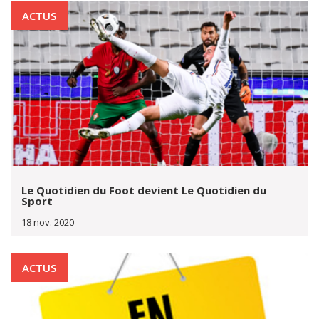
ACTUS
Le Quotidien du Foot devient Le Quotidien du
Sport
18 nov. 2020
ACTUS