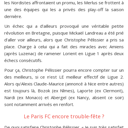
les Nordistes affrontaient un promu, les Merlus se frottent à
une des équipes qui les a privés des play-off la saison
dernière.
Un échec qui a d’ailleurs provoqué une véritable petite
révolution en Bretagne, puisque Mickaël Landreau a été prié
d’aller voir ailleurs, alors que Christophe Pélissier a pris sa
place. Charge à celui qui a fait des miracles avec Amiens
(après Luzenac) de ramener Lorient en Ligue 1 après deux
échecs consécutifs.
Pour ça, Christophe Pélissier pourra encore compter sur un
des meilleurs, si ce n’est LE meilleur effectif de Ligue 2.
Alors qu’Alexis Claude-Maurice (annoncé à Nice entre autres)
est toujours là, Bozok (ex Nîmes), Laporte (ex Clermont),
Nardi (ex Monaco) et Abergel (ex Nancy, absent ce soir)
sont notamment arrivés en renfort.
Le Paris FC encore trouble-fête ?
De quoi satisfaire Christophe Pélissier. « Je suis très satisfait