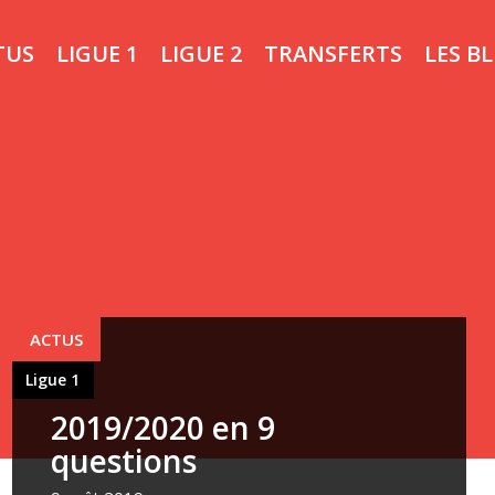
TUS
LIGUE 1
LIGUE 2
TRANSFERTS
LES B
Ligue 1
ACTUS
Ligue 1
2019/2020 en 9
questions