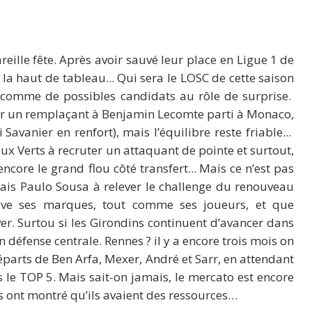
reille fête. Après avoir sauvé leur place en Ligue 1 de
 la haut de tableau... Qui sera le LOSC de cette saison
nt comme de possibles candidats au rôle de surprise.
ver un remplaçant à Benjamin Lecomte parti à Monaco,
Savanier en renfort), mais l’équilibre reste friable...
aux Verts à recruter un attaquant de pointe et surtout,
ncore le grand flou côté transfert... Mais ce n’est pas
ugais Paulo Sousa à relever le challenge du renouveau
trouve ses marques, tout comme ses joueurs, et que
er. Surtou si les Girondins continuent d’avancer dans
 défense centrale. Rennes ? il y a encore trois mois on
éparts de Ben Arfa, Mexer, André et Sarr, en attendant
 le TOP 5. Mais sait-on jamais, le mercato est encore
s ont montré qu’ils avaient des ressources…