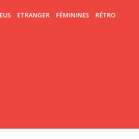
LEUS
ETRANGER
FÉMININES
RÉTRO