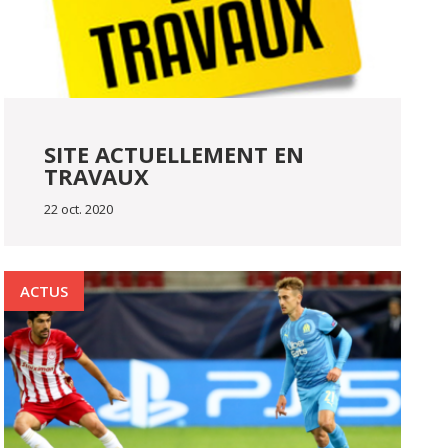
SITE ACTUELLEMENT EN
TRAVAUX
22 oct. 2020
ACTUS