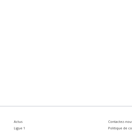
Actus
Contactez-nou
Ligue 1
Politique de co