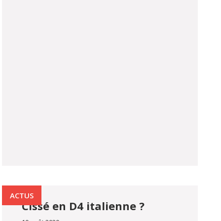
ACTUS
Cissé en D4 italienne ?