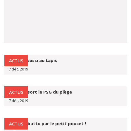
Orléans aussi au tapis
ACTUS
7 déc. 2019
Neymar sort le PSG du piège
ACTUS
7 déc. 2019
Auxerre battu par le petit poucet !
ACTUS