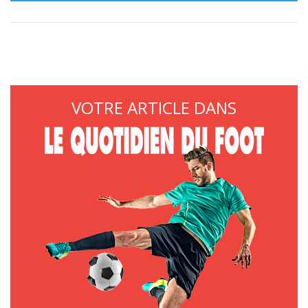
VOTRE ARTICLE DANS