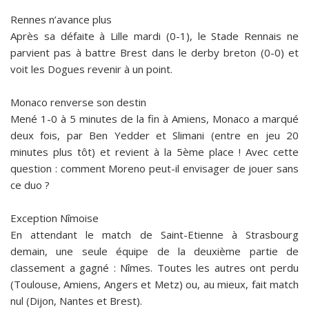
Rennes n’avance plus
Après sa défaite à Lille mardi (0-1), le Stade Rennais ne
parvient pas à battre Brest dans le derby breton (0-0) et
voit les Dogues revenir à un point.
Monaco renverse son destin
Mené 1-0 à 5 minutes de la fin à Amiens, Monaco a marqué
deux fois, par Ben Yedder et Slimani (entre en jeu 20
minutes plus tôt) et revient à la 5ème place ! Avec cette
question : comment Moreno peut-il envisager de jouer sans
ce duo ?
Exception Nîmoise
En attendant le match de Saint-Etienne à Strasbourg
demain, une seule équipe de la deuxième partie de
classement a gagné : Nîmes. Toutes les autres ont perdu
(Toulouse, Amiens, Angers et Metz) ou, au mieux, fait match
nul (Dijon, Nantes et Brest).