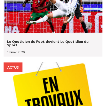
Le Quotidien du Foot devient Le Quotidien du
Sport
18 nov. 2020
ACTUS