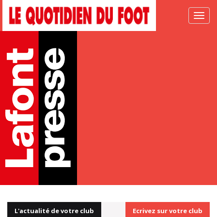
Togg
navig
L'actualité de votre club
Ecrivez sur votre club