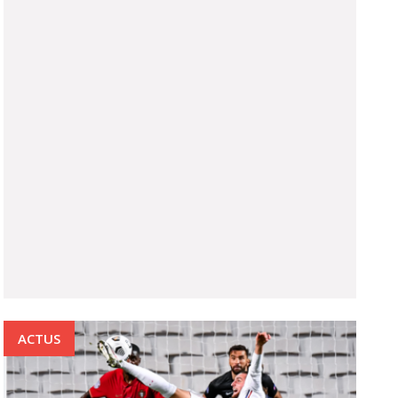
ACTUS