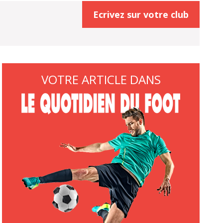
Ecrivez sur votre club
VOTRE ARTICLE DANS