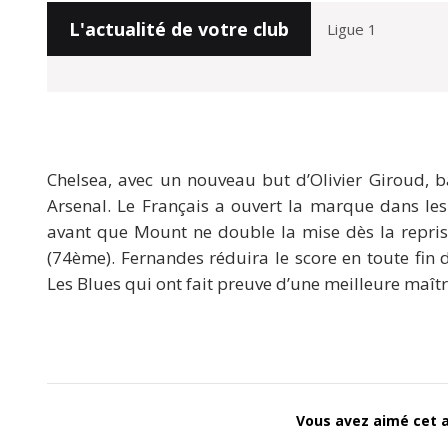
L'actualité de votre club
Chelsea, avec un nouveau but d’Olivier Giroud, ba
Arsenal. Le Français a ouvert la marque dans les
avant que Mount ne double la mise dès la repr
(74ème). Fernandes réduira le score en toute fin 
Les Blues qui ont fait preuve d’une meilleure maît
Vous avez aimé cet ar