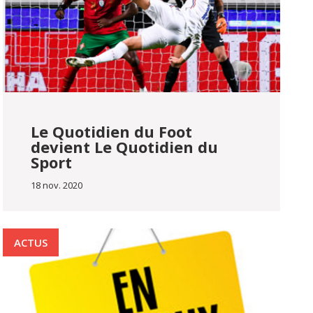
Le Quotidien du Foot
devient Le Quotidien du
Sport
18 nov. 2020
ACTUS