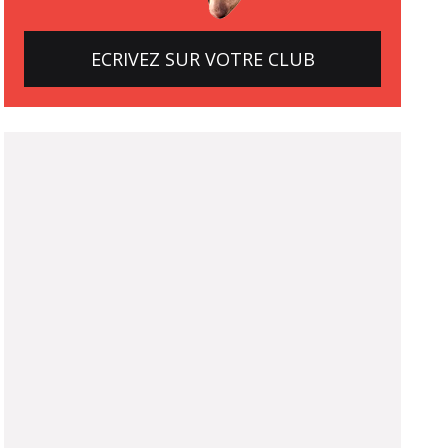
ECRIVEZ SUR VOTRE CLUB