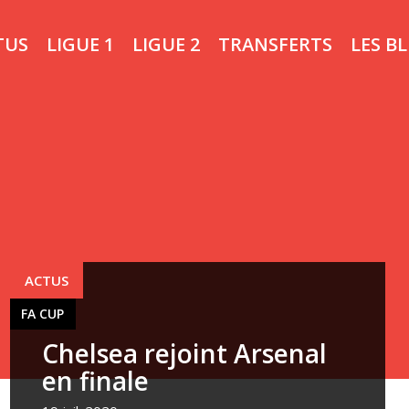
TUS
LIGUE 1
LIGUE 2
TRANSFERTS
LES B
FA CUP
ACTUS
FA CUP
Chelsea rejoint Arsenal
en finale