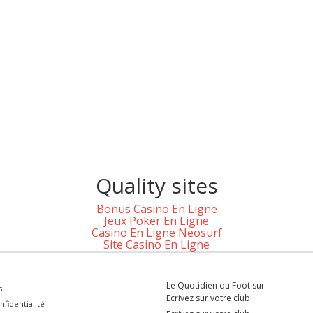
Quality sites
Bonus Casino En Ligne
Jeux Poker En Ligne
Casino En Ligne Neosurf
Site Casino En Ligne
Le Quotidien du Foot sur
s
Ecrivez sur votre club
nfidentialité