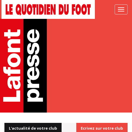
Togg
navig
L'actualité de votre club
Ecrivez sur votre club