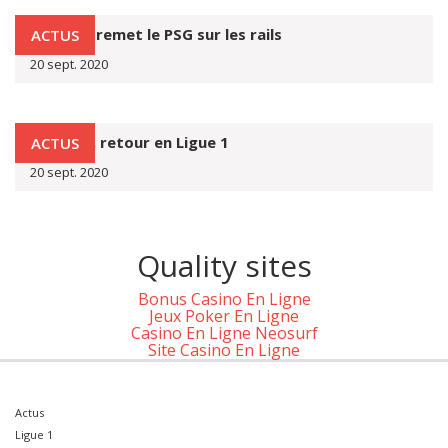
Mbappé remet le PSG sur les rails
ACTUS
20 sept. 2020
Mbappé, retour en Ligue 1
ACTUS
20 sept. 2020
Quality sites
Bonus Casino En Ligne
Jeux Poker En Ligne
Casino En Ligne Neosurf
Site Casino En Ligne
Actus
Ligue 1