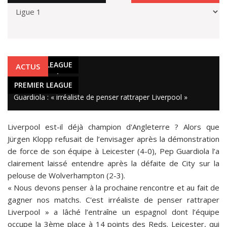
PREMIER LEAGUE
ACTUS
City abdique
28 déc. 2019
PREMIER LEAGUE
Guardiola : « irréaliste de penser rattraper Liverpool »
Liverpool est-il déjà champion d'Angleterre ? Alors que
Jürgen Klopp refusait de l’envisager après la démonstration
de force de son équipe à Leicester (4-0), Pep Guardiola l’a
clairement laissé entendre après la défaite de City sur la
pelouse de Wolverhampton (2-3).
« Nous devons penser à la prochaine rencontre et au fait de
gagner nos matchs. C'est irréaliste de penser rattraper
Liverpool » a lâché l’entraîne un espagnol dont l’équipe
occupe la 3ème place à 14 points des Reds. Leicester, qui