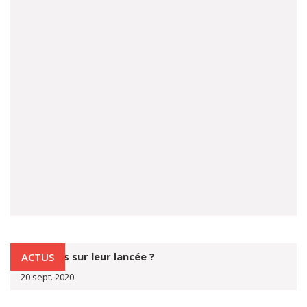
Les Verts sur leur lancée ?
ACTUS
20 sept. 2020