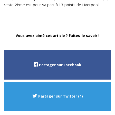
reste 2ème est pour sa part à 13 points de Liverpool.
Vous avez aimé cet article ? Faites-le savoir !
Partager sur Facebook
Partager sur Twitter (1)