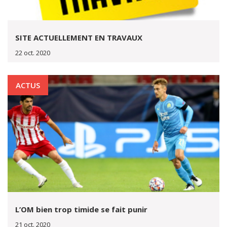
SITE ACTUELLEMENT EN TRAVAUX
22 oct. 2020
ACTUS
L’OM bien trop timide se fait punir
21 oct. 2020