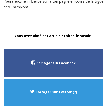
n’aura aucune influence sur la campagne en cours de la Ligue
des Champions.
Vous avez aimé cet article ? Faites-le savoir !
Partager sur Facebook
Partager sur Twitter (2)