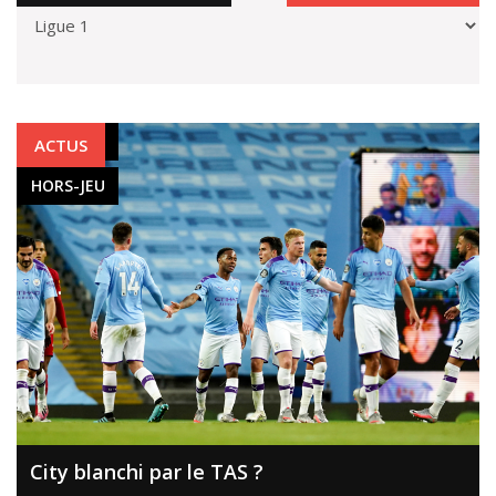
HORS-JEU
ACTUS
HORS-JEU
City blanchi par le TAS ?