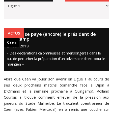
Caen
ACTUS
Courbis se paye (encore) le président de
Guingamp
Caen
27 avr. 2019
« Des déclarations calomnieuses et mensongères dans le
but de perturber la préparation d'un adversaire direct pour le
maintien »
Alors que Caen va jouer son avenir en Ligue 1 au cours de
ses deux prochains matchs (dimanche face à Dijon à
D’Ornano et la semaine prochaine à Guingamp), Rolland
Courbis a trouvé comment enlever de la pression aux
joueurs du Stade Malherbe. Le truculent coentraîneur de
Caen (avec Fabien Mercadal) en a remis une couche sur