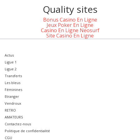
Quality sites
Bonus Casino En Ligne
Jeux Poker En Ligne
Casino En Ligne Neosurf
Site Casino En Ligne
Actus
Ligue 1
Ligue 2
Transferts
Les bleus
Féminines
Etranger
Vendroux
RETRO
AMATEURS
Contactez-nous
Politique de confidentialité
CGU