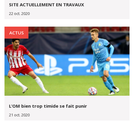
SITE ACTUELLEMENT EN TRAVAUX
22 oct. 2020
ACTUS
L’OM bien trop timide se fait punir
21 oct. 2020