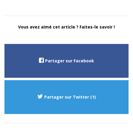
Vous avez aimé cet article ? Faites-le savoir !
Partager sur Facebook
Partager sur Twitter (1)