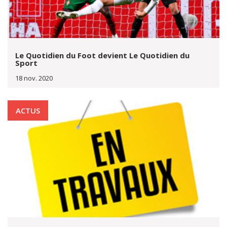
Le Quotidien du Foot devient Le Quotidien du
Sport
18 nov. 2020
ACTUS