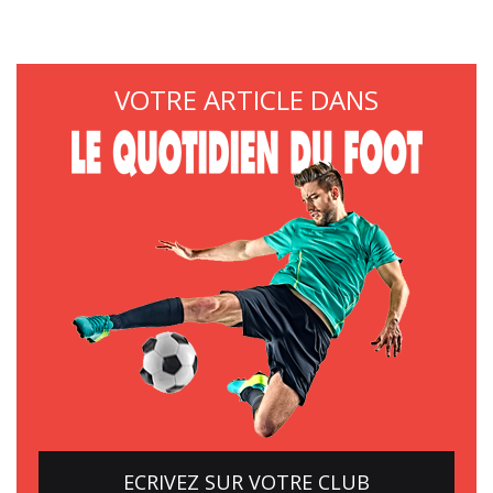
VOTRE ARTICLE DANS
ECRIVEZ SUR VOTRE CLUB