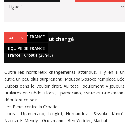
EQUIPE DE FRANCE
ACTUS
DD a presque tout changé
8 sept. 2020
EQUIPE DE FRANCE
France - Croatie (20h45)
Outre les nombreux changements attendus, il y en a un
autre un peu plus surprenant : Moussa Sissoko remplace Léo
Dubois dans le vouloir droit. Au total, seulement 4 joueurs
titulaires en Suède (Lloris, Upamecano, Ksnté et Griezmann)
débutent ce soir.
Les Bleus contre la Croatie :
Lloris - Upamecano, Lenglet, Hernandez - Sissoko, Kanté,
Nzonzi, F. Mendy - Griezmann - Ben Yedder, Martial