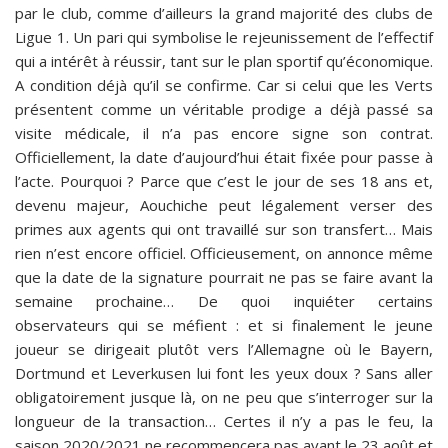
par le club, comme d’ailleurs la grand majorité des clubs de
Ligue 1. Un pari qui symbolise le rejeunissement de l’effectif
qui a intérêt à réussir, tant sur le plan sportif qu’économique.
A condition déjà qu’il se confirme. Car si celui que les Verts
présentent comme un véritable prodige a déjà passé sa
visite médicale, il n’a pas encore signe son contrat.
Officiellement, la date d’aujourd’hui était fixée pour passe à
l’acte. Pourquoi ? Parce que c’est le jour de ses 18 ans et,
devenu majeur, Aouchiche peut légalement verser des
primes aux agents qui ont travaillé sur son transfert… Mais
rien n’est encore officiel. Officieusement, on annonce même
que la date de la signature pourrait ne pas se faire avant la
semaine prochaine… De quoi inquiéter certains
observateurs qui se méfient : et si finalement le jeune
joueur se dirigeait plutôt vers l’Allemagne où le Bayern,
Dortmund et Leverkusen lui font les yeux doux ? Sans aller
obligatoirement jusque là, on ne peu que s’interroger sur la
longueur de la transaction… Certes il n’y a pas le feu, la
saison 2020/2021 ne recommencera pas avant le 23 août et