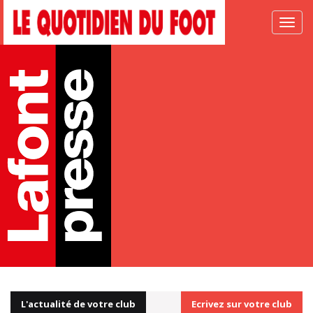
Togg
navig
L'actualité de votre club
Ecrivez sur votre club