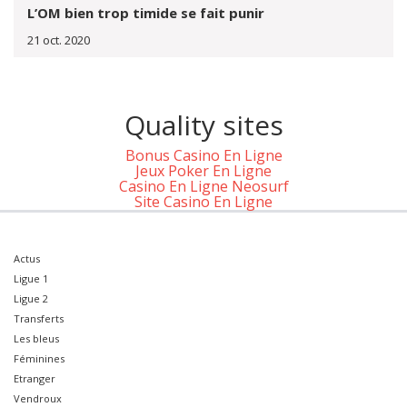
L’OM bien trop timide se fait punir
21 oct. 2020
Quality sites
Bonus Casino En Ligne
Jeux Poker En Ligne
Casino En Ligne Neosurf
Site Casino En Ligne
Actus
Ligue 1
Ligue 2
Transferts
Les bleus
Féminines
Etranger
Vendroux