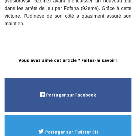
(Nestorovski 52ème) avant d’encaisser un nouveau but
dans les arrêts de jeu par Fofana (92ème). Grâce à cette
victoire, l’Udinese de son côté a quasiment assuré son
maintien.
Vous avez aimé cet article ? Faites-le savoir !
Partager sur Facebook
Partager sur Twitter (1)