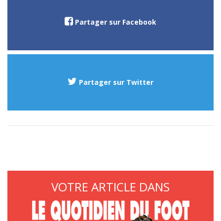
Partager sur Facebook
Partager sur Twitter
VOTRE ARTICLE DANS