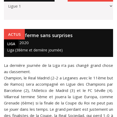
LIGA
ACTUS
La Liga ferme sans surprises
19 juil. 2020
LIGA
Liga (38ème et dernière journée)
La dernière journée de la Liga n’a pas changé grand chose
au classement.
Champion, le Real Madrid (2-2 a Leganes avec le 11ème but
de Ramos) sera accompagné en Ligue des Champions par
Barcelone (2), l’Atletico de Madrid (3) et le FC Séville (4).
Villarreal termine 5ème et jouera la Ligue Europa, comme
Grenade (6ème) si la finale de la Coupe du Roi ne peut pas
se jouer dans les temps. Le grand perdant est justement un
des finalistes de la Coupe, la Real Sociedad, qui perd 1-0 à