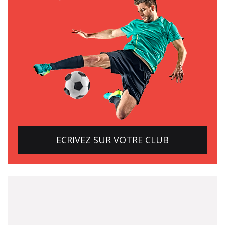
ECRIVEZ SUR VOTRE CLUB