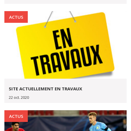
ACTUS
SITE ACTUELLEMENT EN TRAVAUX
22 oct. 2020
ACTUS