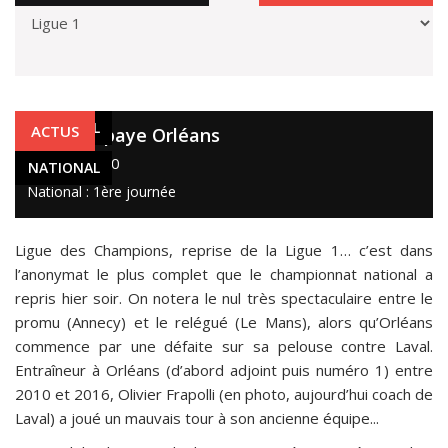
NATIONAL
ACTUS
Laval se paye Orléans
22 août 2020
NATIONAL
National : 1ère journée
Ligue des Champions, reprise de la Ligue 1… c’est dans
l’anonymat le plus complet que le championnat national a
repris hier soir. On notera le nul très spectaculaire entre le
promu (Annecy) et le relégué (Le Mans), alors qu’Orléans
commence par une défaite sur sa pelouse contre Laval.
Entraîneur à Orléans (d’abord adjoint puis numéro 1) entre
2010 et 2016, Olivier Frapolli (en photo, aujourd’hui coach de
Laval) a joué un mauvais tour à son ancienne équipe...