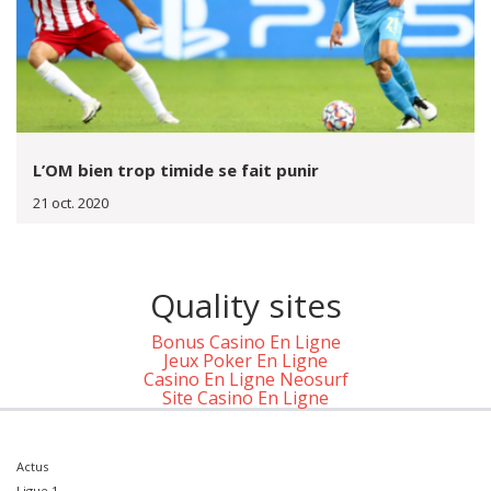
L’OM bien trop timide se fait punir
21 oct. 2020
Quality sites
Bonus Casino En Ligne
Jeux Poker En Ligne
Casino En Ligne Neosurf
Site Casino En Ligne
Actus
Ligue 1