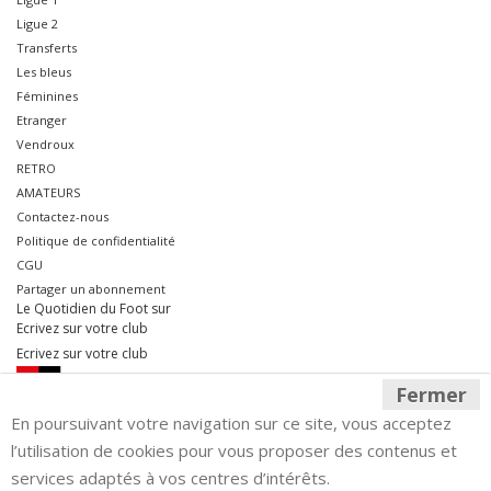
Ligue 2
Transferts
Les bleus
Féminines
Etranger
Vendroux
RETRO
AMATEURS
Contactez-nous
Politique de confidentialité
CGU
Partager un abonnement
Le Quotidien du Foot sur
Ecrivez sur votre club
Ecrivez sur votre club
Fermer
En poursuivant votre navigation sur ce site, vous acceptez
l’utilisation de cookies pour vous proposer des contenus et
services adaptés à vos centres d’intérêts.