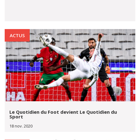
ACTUS
Le Quotidien du Foot devient Le Quotidien du
Sport
18 nov. 2020