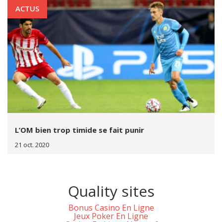
ACTUS
L’OM bien trop timide se fait punir
21 oct. 2020
Quality sites
Bonus Casino En Ligne
Jeux Poker En Ligne