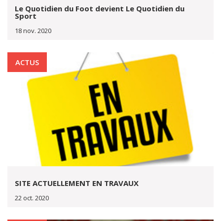
Le Quotidien du Foot devient Le Quotidien du
Sport
18 nov. 2020
ACTUS
SITE ACTUELLEMENT EN TRAVAUX
22 oct. 2020