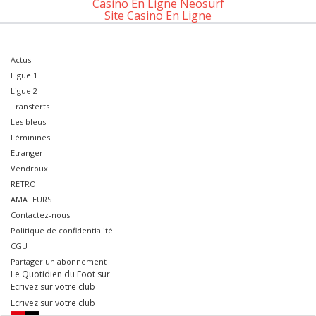
Casino En Ligne Neosurf
Site Casino En Ligne
Actus
Ligue 1
Ligue 2
Transferts
Les bleus
Féminines
Etranger
Vendroux
RETRO
AMATEURS
Contactez-nous
Politique de confidentialité
CGU
Partager un abonnement
Le Quotidien du Foot sur
Ecrivez sur votre club
Ecrivez sur votre club