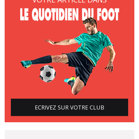
ECRIVEZ SUR VOTRE CLUB