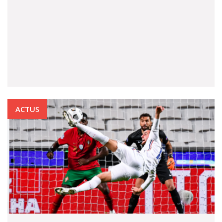
ACTUS