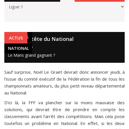
NATIONAL
ACTUS
Le casse-tête du National
14 avr. 2020
NATIONAL
Le Mans grand gagnant ?
Sauf surprise, Noël Le Graët devrait donc annoncer jeudi, à
l’issue du comité exécutif de la Fédération la fin de tous les
championnats amateurs, du plus petit niveau départemental
au National.
D’ici là, la FFF va plancher sur la moins mauvaise des
solutions, qui devrait être de prendre en compte les
classements avant l’arrêt des compétitions. Mais cela pose
toutefois un problème en National. En effet, si les deux