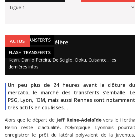
FLASH TRANSFERTS
ACTUS
Le mercato s'accélère
4 oct. 2020
FLASH TRANSFERTS
Kean, Danilo Pereira, De Sciglio, Doku, Cuisance... les
dernières infos
Un peu plus de 24 heures avant la clôture du
mercato, le marché des transferts s’emballe. Le
PSG, Lyon, l’OM, mais aussi Rennes sont notamment
très actifs en coulisses…
Alors que le départ de
Jeff Reine-Adelaïde
vers le Hertha
Berlin reste d’actualité, l’Olympique Lyonnais pourrait
enregistrer le prêt du latéral polyvalent de la Juventus,