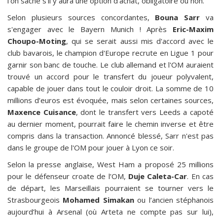
l'on sache s'il y aura une option d'achat, obligatoire ou non.
Selon plusieurs sources concordantes,
Bouna Sarr
va
s'engager avec le Bayern Munich ! Après
Eric-Maxim
Choupo-Moting
, qui se serait aussi mis d'accord avec le
club bavarois, le champion d'Europe recrute en Ligue 1 pour
garnir son banc de touche. Le club allemand et l'OM auraient
trouvé un accord pour le transfert du joueur polyvalent,
capable de jouer dans tout le couloir droit. La somme de 10
millions d’euros est évoquée, mais selon certaines sources,
Maxence Cuisance
, dont le transfert vers Leeds a capoté
au dernier moment, pourrait faire le chemin inverse et être
compris dans la transaction. Annoncé blessé, Sarr n'est pas
dans le groupe de l'OM pour jouer à Lyon ce soir.
Selon la presse anglaise, West Ham a proposé 25 millions
pour le défenseur croate de l’OM,
Duje Caleta-Car
. En cas
de départ, les Marseillais pourraient se tourner vers le
Strasbourgeois
Mohamed Simakan
ou l’ancien stéphanois
aujourd’hui à Arsenal (où Arteta ne compte pas sur lui),