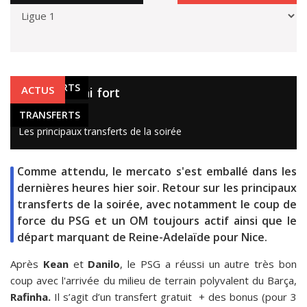
TRANSFERTS
ACTUS
Le PSG a fini fort
6 oct. 2020
TRANSFERTS
Les principaux transferts de la soirée
Comme attendu, le mercato s'est emballé dans les
dernières heures hier soir. Retour sur les principaux
transferts de la soirée, avec notamment le coup de
force du PSG et un OM toujours actif ainsi que le
départ marquant de Reine-Adelaïde pour Nice.
Après
Kean
et
Danilo
, le PSG a réussi un autre très bon
coup avec l'arrivée du milieu de terrain polyvalent du Barça,
Rafinha.
Il s’agit d’un transfert gratuit + des bonus (pour 3