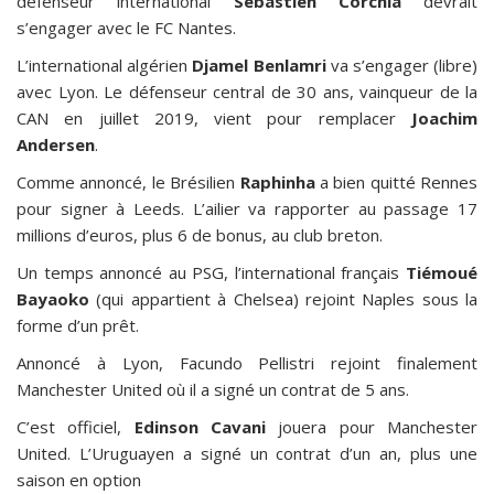
défenseur international
Sébastien Corchia
devrait
s’engager avec le FC Nantes.
L’international algérien
Djamel Benlamri
va s’engager (libre)
avec Lyon. Le défenseur central de 30 ans, vainqueur de la
CAN en juillet 2019, vient pour remplacer
Joachim
Andersen
.
Comme annoncé, le Brésilien
Raphinha
a bien quitté Rennes
pour signer à Leeds. L’ailier va rapporter au passage 17
millions d’euros, plus 6 de bonus, au club breton.
Un temps annoncé au PSG, l’international français
Tiémoué
Bayaoko
(qui appartient à Chelsea) rejoint Naples sous la
forme d’un prêt.
Annoncé à Lyon, Facundo Pellistri rejoint finalement
Manchester United où il a signé un contrat de 5 ans.
C’est officiel,
Edinson Cavani
jouera pour Manchester
United. L’Uruguayen a signé un contrat d’un an, plus une
saison en option