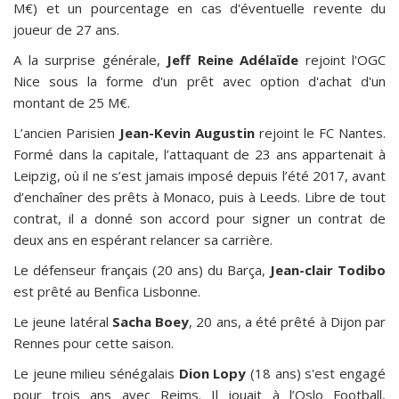
M€) et un pourcentage en cas d'éventuelle revente du
joueur de 27 ans.
A la surprise générale,
Jeff Reine Adélaïde
rejoint l'OGC
Nice sous la forme d'un prêt avec option d'achat d'un
montant de 25 M€.
L’ancien Parisien
Jean-Kevin Augustin
rejoint le FC Nantes.
Formé dans la capitale, l’attaquant de 23 ans appartenait à
Leipzig, où il ne s’est jamais imposé depuis l’été 2017, avant
d’enchaîner des prêts à Monaco, puis à Leeds. Libre de tout
contrat, il a donné son accord pour signer un contrat de
deux ans en espérant relancer sa carrière.
Le défenseur français (20 ans) du Barça,
Jean-clair Todibo
est prêté au Benfica Lisbonne.
Le jeune latéral
Sacha Boey
, 20 ans, a été prêté à Dijon par
Rennes pour cette saison.
Le jeune milieu sénégalais
Dion Lopy
(18 ans) s'est engagé
pour trois ans avec Reims. Il jouait à l’Oslo Football,