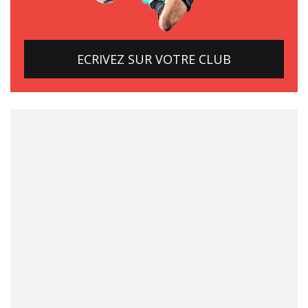
ECRIVEZ SUR VOTRE CLUB