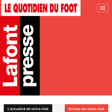
Togg
navig
L'actualité de votre club
Ecrivez sur votre club