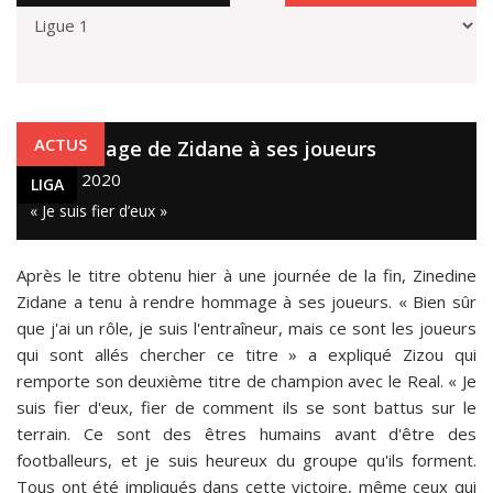
LIGA
ACTUS
L’hommage de Zidane à ses joueurs
17 juil. 2020
LIGA
« Je suis fier d’eux »
Après le titre obtenu hier à une journée de la fin, Zinedine
Zidane a tenu à rendre hommage à ses joueurs. « Bien sûr
que j'ai un rôle, je suis l'entraîneur, mais ce sont les joueurs
qui sont allés chercher ce titre » a expliqué Zizou qui
remporte son deuxième titre de champion avec le Real. « Je
suis fier d'eux, fier de comment ils se sont battus sur le
terrain. Ce sont des êtres humains avant d'être des
footballeurs, et je suis heureux du groupe qu'ils forment.
Tous ont été impliqués dans cette victoire, même ceux qui