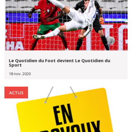
Le Quotidien du Foot devient Le Quotidien du
Sport
18 nov. 2020
ACTUS