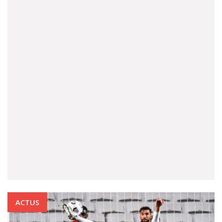
ACTUS