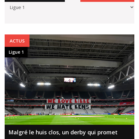
Ligue 1
ACTUS
Ligue 1
Malgré le huis clos, un derby qui promet