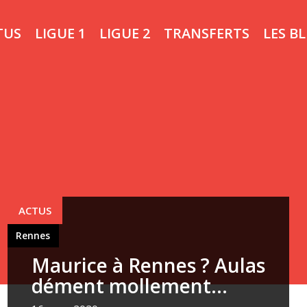
TUS
LIGUE 1
LIGUE 2
TRANSFERTS
LES B
Rennes
ACTUS
Rennes
Maurice à Rennes ? Aulas
dément mollement...