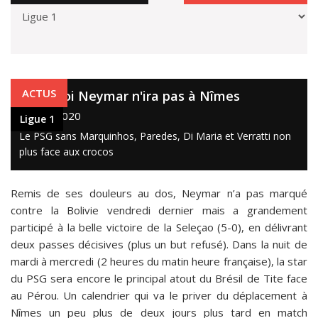
Ligue 1
ACTUS
Pourquoi Neymar n'ira pas à Nîmes
12 oct. 2020
Ligue 1
Le PSG sans Marquinhos, Paredes, Di Maria et Verratti non
plus face aux crocos
Remis de ses douleurs au dos, Neymar n’a pas marqué
contre la Bolivie vendredi dernier mais a grandement
participé à la belle victoire de la Seleçao (5-0), en délivrant
deux passes décisives (plus un but refusé). Dans la nuit de
mardi à mercredi (2 heures du matin heure française), la star
du PSG sera encore le principal atout du Brésil de Tite face
au Pérou. Un calendrier qui va le priver du déplacement à
Nîmes un peu plus de deux jours plus tard en match