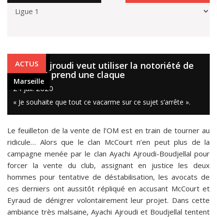
Marseille
ACTUS
Quand Ajroudi veut utiliser la notoriété de
Tapie et prend une claque
Marseille
24 juil. 2020
« Je souhaite que tout ce vacarme sur ce sujet s’arrête ».
Le feuilleton de la vente de l’OM est en train de tourner au
ridicule… Alors que le clan McCourt n’en peut plus de la
campagne menée par le clan Ayachi Ajroudi-Boudjellal pour
forcer la vente du club, assignant en justice les deux
hommes pour tentative de déstabilisation, les avocats de
ces derniers ont aussitôt répliqué en accusant McCourt et
Eyraud de dénigrer volontairement leur projet. Dans cette
ambiance très malsaine, Ayachi Ajroudi et Boudjellal tentent