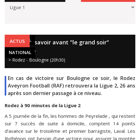
NATIONAL
ACTUS
Rodez : à savoir avant "le grand soir"
11 avr. 2019
NATIONAL
> Rodez - Boulogne (20h30)
En cas de victoire sur Boulogne ce soir, le Rodez
Aveyron Football (RAF) retrouvera la Ligue 2, 26 ans
après son dernier passage à ce niveau.
Rodez à 90 minutes de la Ligue 2
A 5 journée de la fin, les hommes de Peyrelade , qui restent
sur 7 succès de suite à domicile, comptent 14 points
d’avance sur le troisième et premier barragiste, Laval. Les
Ruthénois ont besoin d’une victoire pour assurer la montée