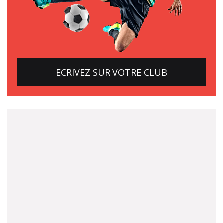
ECRIVEZ SUR VOTRE CLUB