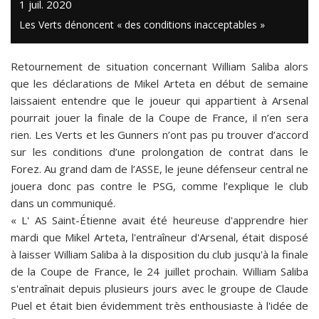
1 juil. 2020
Les Verts dénoncent « des conditions inacceptables »
Retournement de situation concernant William Saliba alors
que les déclarations de Mikel Arteta en début de semaine
laissaient entendre que le joueur qui appartient à Arsenal
pourrait jouer la finale de la Coupe de France, il n’en sera
rien. Les Verts et les Gunners n’ont pas pu trouver d’accord
sur les conditions d’une prolongation de contrat dans le
Forez. Au grand dam de l’ASSE, le jeune défenseur central ne
jouera donc pas contre le PSG, comme l’explique le club
dans un communiqué.
« L' AS Saint-Étienne avait été heureuse d'apprendre hier
mardi que Mikel Arteta, l'entraîneur d'Arsenal, était disposé
à laisser William Saliba à la disposition du club jusqu'à la finale
de la Coupe de France, le 24 juillet prochain. William Saliba
s'entraînait depuis plusieurs jours avec le groupe de Claude
Puel et était bien évidemment très enthousiaste à l'idée de