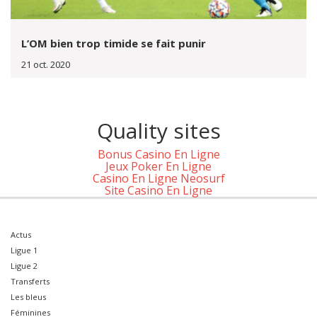
L’OM bien trop timide se fait punir
21 oct. 2020
Quality sites
Bonus Casino En Ligne
Jeux Poker En Ligne
Casino En Ligne Neosurf
Site Casino En Ligne
Actus
Ligue 1
Ligue 2
Transferts
Les bleus
Féminines