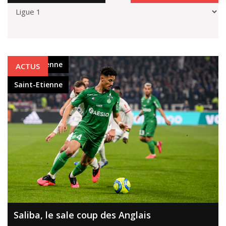
Saint-Etienne
ACTUS
Saint-Etienne
Saliba, le sale coup des Anglais