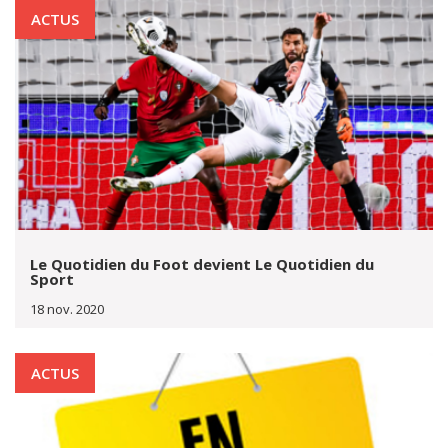
ACTUS
Le Quotidien du Foot devient Le Quotidien du
Sport
18 nov. 2020
ACTUS