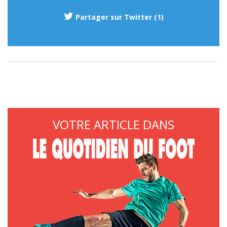
Partager sur Twitter (1)
VOTRE ARTICLE DANS