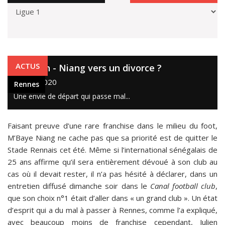
Rennes
ACTUS
Stephan - Niang vers un divorce ?
26 mai 2020
Rennes
Une envie de départ qui passe mal...
Faisant preuve d’une rare franchise dans le milieu du foot,
M’Baye Niang ne cache pas que sa priorité est de quitter le
Stade Rennais cet été. Même si l’international sénégalais de
25 ans affirme qu’il sera entièrement dévoué à son club au
cas où il devait rester, il n’a pas hésité à déclarer, dans un
entretien diffusé dimanche soir dans le
Canal football club
,
que son choix n°1 était d’aller dans « un grand club ». Un état
d’esprit qui a du mal à passer à Rennes, comme l’a expliqué,
avec beaucoup moins de franchise cependant, Julien