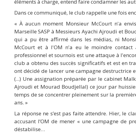
éléments à charge, entend faire condamner les aut
Dans ce communiqué, le club rappelle une fois enco
« À aucun moment Monsieur McCourt n'a envis
Marseille SASP à Messieurs Ayachi Ajroudi et Boudj
qui a pu être affirmé dans les médias, ni Mon
McCourt et à l'OM n'a eu le moindre contact 
professionnel et sournois est une attaque à l'enc
club a obtenu des succès significatifs et est en t
ont décidé de lancer une campagne destructrice e
(...) Une assignation préparée par le cabinet Mal
Ajroudi et Mourad Boudjellal) ce jour par huissier
temps de se concentrer pleinement sur la premièr
ans. »
La réponse ne s’est pas faite attendre. Hier, le 
accusant l’OM de mener « une campagne de presse 
déstabilise…