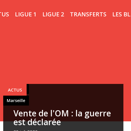
TUS
LIGUE 1
LIGUE 2
TRANSFERTS
LES B
Marseille
ACTUS
Marseille
Vente de l'OM : la guerre
est déclarée