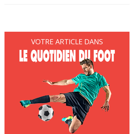
VOTRE ARTICLE DANS