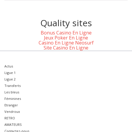
Quality sites
Bonus Casino En Ligne
Jeux Poker En Ligne
Casino En Ligne Neosurf
Site Casino En Ligne
Actus
Ligue 1
Ligue 2
Transferts
Les bleus
Féminines
Etranger
Vendroux
RETRO
AMATEURS
Contactez-nous