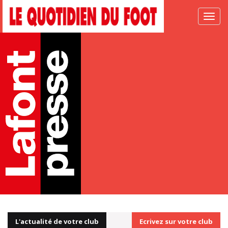
Togg
navig
L'actualité de votre club
Ecrivez sur votre club