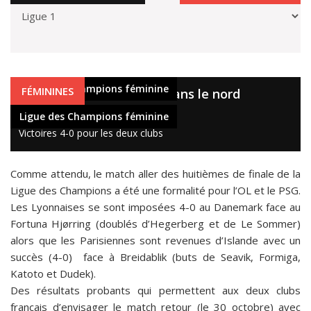
Ligue des Champions féminine
FÉMININES
Lyon et Paris en balade dans le nord
16 oct. 2019
Ligue des Champions féminine
Victoires 4-0 pour les deux clubs
Comme attendu, le match aller des huitièmes de finale de la
Ligue des Champions a été une formalité pour l’OL et le PSG.
Les Lyonnaises se sont imposées 4-0 au Danemark face au
Fortuna Hjørring (doublés d’Hegerberg et de Le Sommer)
alors que les Parisiennes sont revenues d’Islande avec un
succès (4-0) face à Breidablik (buts de Seavik, Formiga,
Katoto et Dudek).
Des résultats probants qui permettent aux deux clubs
français d’envisager le match retour (le 30 octobre) avec