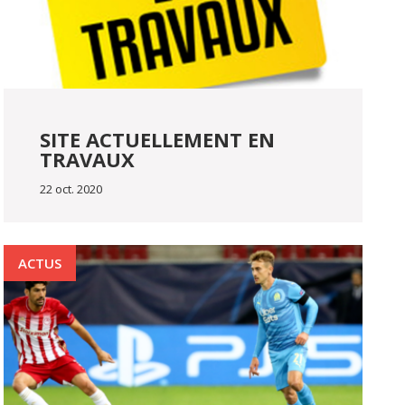
SITE ACTUELLEMENT EN
TRAVAUX
22 oct. 2020
ACTUS