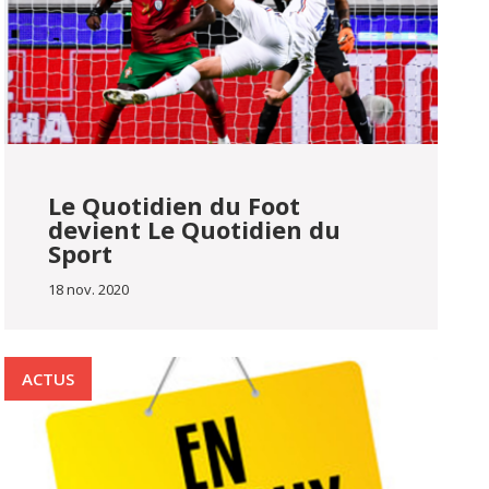
Le Quotidien du Foot
devient Le Quotidien du
Sport
18 nov. 2020
ACTUS