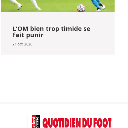
L’OM bien trop timide se
fait punir
21 oct. 2020