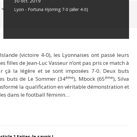
30 oct. 2019
Lyon - Fortuna Hjörring 7-0 (aller 4-0)
lande (victoire 4-0), les Lyonnaises ont passé leurs
es filles de Jean-Luc Vasseur n’ont pas pris ce match à
ur çà la légère et se sont imposées 7-0. Deux buts
ème
ème
des buts de Le Sommer (34
), Mbock (65
), Silva
ansformé la qualification en véritable démonstration et
les dans le football féminin…
ticle ? Faites-le savoir !