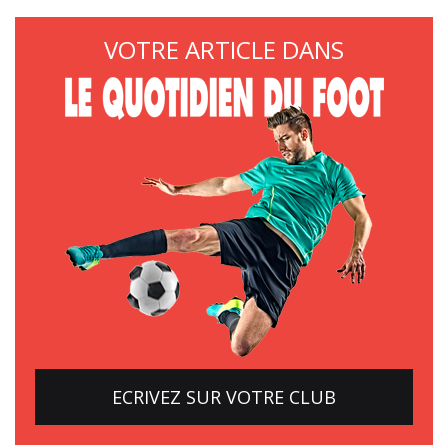
VOTRE ARTICLE DANS
ECRIVEZ SUR VOTRE CLUB