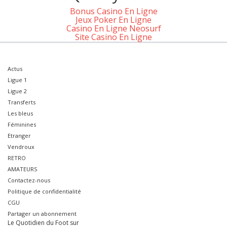
Bonus Casino En Ligne
Jeux Poker En Ligne
Casino En Ligne Neosurf
Site Casino En Ligne
Actus
Ligue 1
Ligue 2
Transferts
Les bleus
Féminines
Etranger
Vendroux
RETRO
AMATEURS
Contactez-nous
Politique de confidentialité
CGU
Partager un abonnement
Le Quotidien du Foot sur