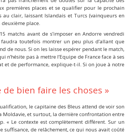
n’a pas franchement de doutes sur la capacité des
 premières places et se qualifier pour le prochain
s au clair, laissant Islandais et Turcs (vainqueurs en
a deuxième place.
s 15 matchs avant de s’imposer en Andorre vendredi
l faudra toutefois montrer un peu plus d’allant que
d de nous. Si on les laisse espérer pendant le match,
qui n’hésite pas à mettre l’Equipe de France face à ses
t et de performance, explique-t-il. Si on joue à notre
e de bien faire les choses »
alification, le capitaine des Bleus attend de voir son
a Moldavie, et surtout, la dernière confrontation entre
. « Le contexte est complètement différent. Sur un
 suffisance, de relâchement, ce qui nous avait coûté