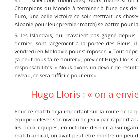
41
sélections mondiales). Alors même si on 
Champions du Monde à terminer à l’une des deux
Euro, une belle victoire ce soir mettrait les chose
Albanie pour leur premier match) se battre pour l
Si les Islandais, qui n’avaient pas gagné depui
dernier, sont largement à la portée des Bleus, i
vendredi en Moldavie pour s’imposer. « Tout dépen
ça peut nous faire douter », prévient Hugo Lloris, 
responsabilités. « Nous avons un devoir de résulta
niveau, ce sera difficile pour eux ».
Hugo Lloris : « on a envi
Pour ce match déjà important sur la route de la qu
équipe « élever son niveau de jeu » par rapport à l
les deux équipes, en octobre dernier à Guingamp
match amical, on avait peut-être montré un peu de