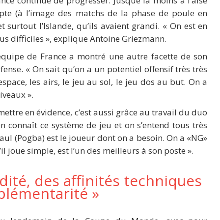
ce continue de progresser. Jusque là moins à l’aise
mpte (à l’image des matchs de la phase de poule en
t surtout l’Islande, qu’ils avaient grandi. « On est en
us difficiles », explique Antoine Griezmann.
équipe de France a montré une autre facette de son
nse. « On sait qu’on a un potentiel offensif très très
espace, les airs, le jeu au sol, le jeu dos au but. On a
iveaux ».
 mettre en évidence, c’est aussi grâce au travail du duo
On connaît ce système de jeu et on s’entend tous très
Paul (Pogba) est le joueur dont on a besoin. On a «NG»
il joue simple, est l’un des meilleurs à son poste ».
idité, des affinités techniques
plémentarité »