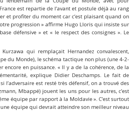
au lendemain de la Coupe du Monde, avec pour
rance est repartie de l’avant et postule déjà au rang
uer et profiter du moment car c’est plaisant quand on
otre progression » affirme Hugo Lloris qui insiste sur
base défensive » et « le respect des consignes ». Le
e Kurzawa qui remplaçait Hernandez convalescent,
pe du Monde), le schéma tactique non plus (une 4-2-
r encore en puissance. « Il y a de la cohérence, de la
plémentarité, explique Didier Deschamps. Le fait de
 l’adversaire est resté très défensif, on a trouvé des
iezmann, Mbappé) jouent les uns pour les autres, c’est
même équipe par rapport à la Moldavie ». C’est surtout
une équipe qui devrait atteindre son meilleur niveau