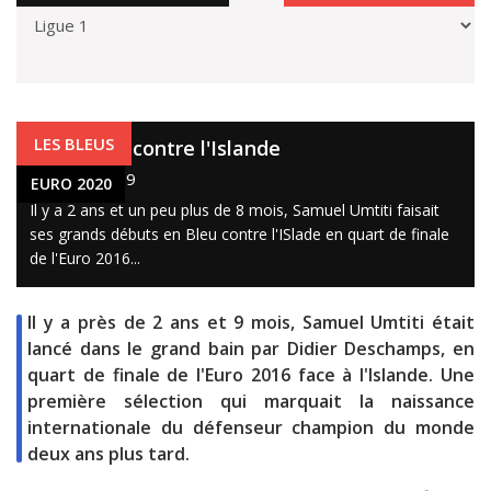
EURO 2020
LES BLEUS
Umtiti, né contre l'Islande
25 mars 2019
EURO 2020
Il y a 2 ans et un peu plus de 8 mois, Samuel Umtiti faisait
ses grands débuts en Bleu contre l'ISlade en quart de finale
de l'Euro 2016...
Il y a près de 2 ans et 9 mois, Samuel Umtiti était
lancé dans le grand bain par Didier Deschamps, en
quart de finale de l'Euro 2016 face à l'Islande. Une
première sélection qui marquait la naissance
internationale du défenseur champion du monde
deux ans plus tard.