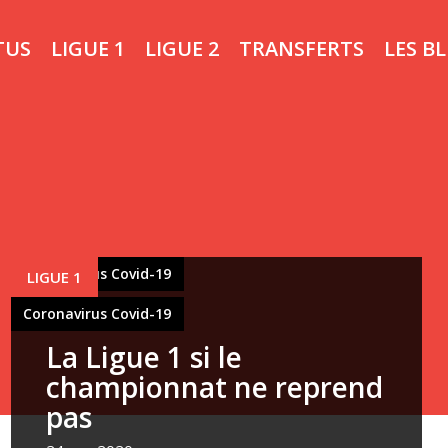
TUS
LIGUE 1
LIGUE 2
TRANSFERTS
LES B
Coronavirus Covid-19
LIGUE 1
Coronavirus Covid-19
La Ligue 1 si le
championnat ne reprend
pas