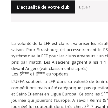
L'actualité de votre club
La volonté de la LFP est claire : valoriser les rés
saison. Pour Strasbourg (et accessoirement le PSG
système que la FFF pour les clubs amateurs : un c
pris par match. Les Alsaciens gagnent ainsi 1,4 
devant Angers (voir classement si après)
ème
ème
Les 5
et 6
européens
L’UEFA soutient la LFP dans sa volonté de tenir
compétitions mais a été catégorique : pas question 
èm
et Saint-Etienne) en Ligue Europa. Ce sont les 5
journée qui joueront l’Europe. A savoir Reims (5
ème
journée) lui couterait donc très cher. 5
avant d