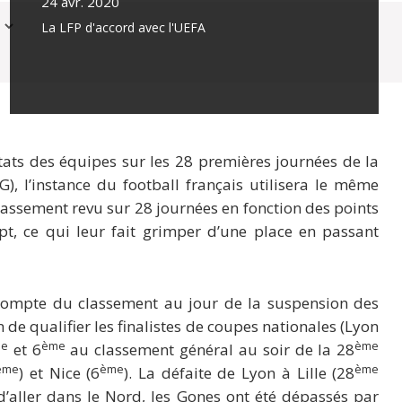
24 avr. 2020
La LFP d'accord avec l'UEFA
ultats des équipes sur les 28 premières journées de la
), l’instance du football français utilisera le même
lassement revu sur 28 journées en fonction des points
pt, ce qui leur fait grimper d’une place en passant
 compte du classement au jour de la suspension des
de qualifier les finalistes de coupes nationales (Lyon
e
ème
ème
et 6
au classement général au soir de la 28
ème
ème
ème
) et Nice (6
). La défaite de Lyon à Lille (28
’aller dans le Nord, les Gones ont été dépassés par