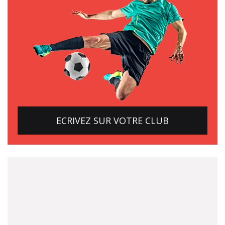
ECRIVEZ SUR VOTRE CLUB