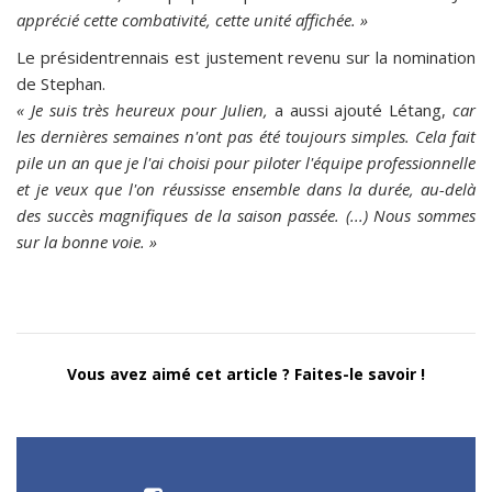
apprécié cette combativité, cette unité affichée. »
Le présidentrennais est justement revenu sur la nomination
de Stephan.
« Je suis très heureux pour Julien,
a aussi ajouté Létang,
car
les dernières semaines n'ont pas été toujours simples. Cela fait
pile un an que je l'ai choisi pour piloter l'équipe professionnelle
et je veux que l'on réussisse ensemble dans la durée, au-delà
des succès magnifiques de la saison passée. (...) Nous sommes
sur la bonne voie. »
Vous avez aimé cet article ? Faites-le savoir !