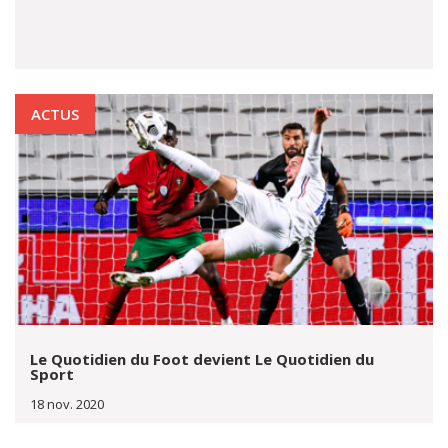
ACTUS
Le Quotidien du Foot devient Le Quotidien du
Sport
18 nov. 2020