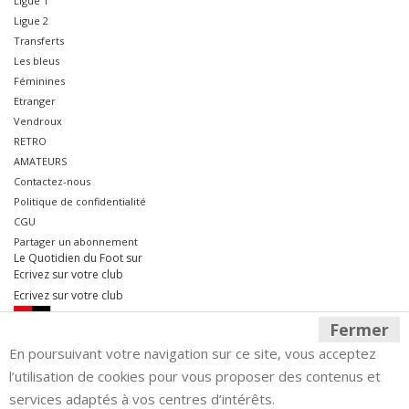
Ligue 1
Ligue 2
Transferts
Les bleus
Féminines
Etranger
Vendroux
RETRO
AMATEURS
Contactez-nous
Politique de confidentialité
CGU
Partager un abonnement
Le Quotidien du Foot sur
Ecrivez sur votre club
Ecrivez sur votre club
Fermer
En poursuivant votre navigation sur ce site, vous acceptez
l’utilisation de cookies pour vous proposer des contenus et
services adaptés à vos centres d’intérêts.