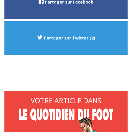
Partager sur Facebook
Partager sur Twitter (2)
VOTRE ARTICLE DANS