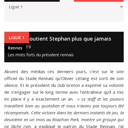
Rennes
LIGUE 1
Letang soutient Stephan plus que jamais
3 déc. 2019
Rennes
Les mots forts du président rennais
Absent des médias ces derniers jours, c’est sur le site
officiel du Stade Rennais qu’Olivier Létang est sorti de son
silence. Et le président du club breton a exprimé sa volonté
de s’engager sur le long terme avec l’entraîneur qu’il a mis
en place il y a exactement un an.
« Le staff et les joueurs
travaillent bien au quotidien et nous n'avons pas toujours été
récompensés. Cette victoire dans les derniers instants de jeu, la
deuxième en un mois au Roazhon Park, montre un groupe qui
ne lâche rien,
a expliqué le patron du Stade Rennais.
J'ai