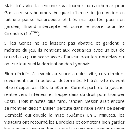
Mais très vite la rencontre va tourner au cauchemar pour
Garcia et ses hommes. Au quart d’heure de jeu, Andersen
fait une passe hasardeuse et très mal ajustée pour son
gardien, Briand intercepte et ouvre le score pour les
ème
Girondins (15
).
Si les Gones ne se laissent pas abattre et gardent la
maîtrise du jeu, ils rentrent aux vestiaires avec un but de
retard (0-1). Un score assez flatteur pour les Bordelais qui
ont surtout subi la domination des Lyonnais.
Bien décidés à revenir au score au plus vite, ces derniers
reviennent sur la pelouse déterminés. Et très vite ils vont
être récupensés. Dès la 50ème, Cornet, parti de la gauche,
rentre vers l’intérieur et frappe dans du droit pour tromper
Costil. Trois minutes plus tard, l’ancien Messin allait encore
se montrer décisif. L’ailier percute dans l’axe avant de servir
Dembélé qui double la mise (53ème). En 3 minutes, les
visiteurs ont retourné les Bordelais et comptent bien garder
les 3 points jusqu’au bout. Sans la transversale pour sauver