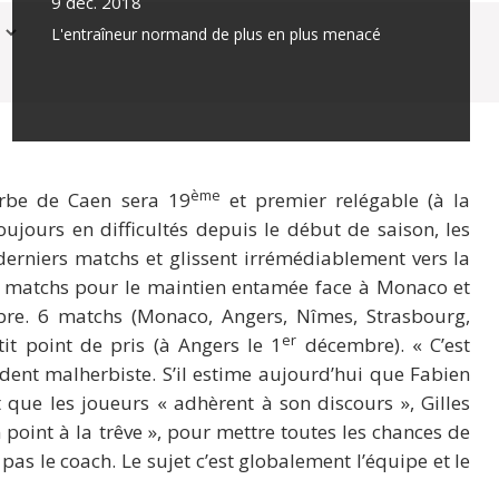
9 déc. 2018
L'entraîneur normand de plus en plus menacé
ème
erbe de Caen sera 19
et premier relégable (à la
ujours en difficultés depuis le début de saison, les
derniers matchs et glissent irrémédiablement vers la
de matchs pour le maintien entamée face à Monaco et
bre. 6 matchs (Monaco, Angers, Nîmes, Strasbourg,
er
it point de pris (à Angers le 1
décembre). « C’est
ent malherbiste. S’il estime aujourd’hui que Fabien
 que les joueurs « adhèrent à son discours », Gilles
 point à la trêve », pour mettre toutes les chances de
pas le coach. Le sujet c’est globalement l’équipe et le