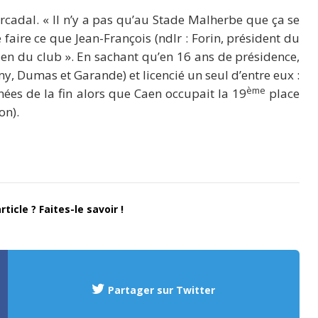
ercadal. « Il n’y a pas qu’au Stade Malherbe que ça se
 faire ce que Jean-François (ndlr : Forin, président du
bien du club ». En sachant qu’en 16 ans de présidence,
, Dumas et Garande) et licencié un seul d’entre eux :
ème
ées de la fin alors que Caen occupait la 19
place
on).
ticle ? Faites-le savoir !
Partager sur Twitter