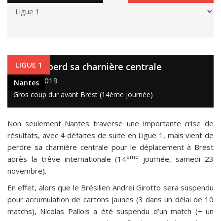
Nantes
LIGUE 1
Nantes perd sa charnière centrale
14 nov. 2019
Nantes
Gros coup dur avant Brest (14ème journée)
Non seulement Nantes traverse une importante crise de
résultats, avec 4 défaites de suite en Ligue 1, mais vient de
perdre sa charnière centrale pour le déplacement à Brest
ème
après la trêve internationale (14
journée, samedi 23
novembre).
En effet, alors que le Brésilien Andrei Girotto sera suspendu
pour accumulation de cartons jaunes (3 dans un délai de 10
matchs), Nicolas Pallois a été suspendu d’un match (+ un