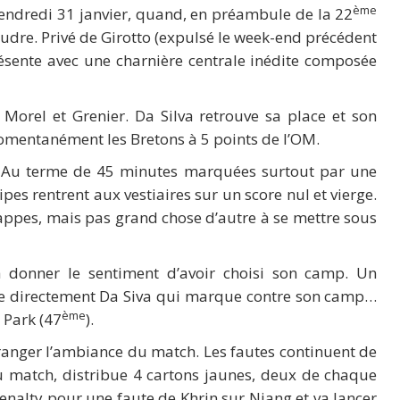
ème
vendredi 31 janvier, quand, en préambule de la 22
udre. Privé de Girotto (expulsé le week-end précédent
résente avec une charnière centrale inédite composée
Morel et Grenier. Da Silva retrouve sa place et son
omentanément les Bretons à 5 points de l’OM.
. Au terme de 45 minutes marquées surtout par une
pes rentrent aux vestiaires sur un score nul et vierge.
appes, mais pas grand chose d’autre à se mettre sous
a donner le sentiment d’avoir choisi son camp. Un
e directement Da Siva qui marque contre son camp…
ème
 Park (47
).
rranger l’ambiance du match. Les fautes continuent de
du match, distribue 4 cartons jaunes, deux de chaque
penalty pour une faute de Khrin sur Niang et va lancer