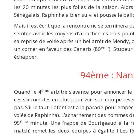
les 20 minutes les plus folles de la saison. Al
Sénégalais, Raphinha a bien suivi et pousse le bal
Mais il est écrit que la rencontre ne se terminera 
semble avoir les moyens d’arracher les trois point
sa reprise de volée après un bel arrêt de Mendy, c’
ème
un corner en faveur des Canaris (80
). Stupeur
échapper.
94ème : Nant
ème
Quand le 4
arbitre s’avance pour annoncer le
ces six minutes en plus pour voir son équipe reven
pas. S’il le faut, Lafont est à la parade pour empê
volée de Raphinha). L’acharnement des hommes d
ème
95
minute. Une frappe de Bourigeaud à la ré
match) remet les deux équipes à égalité ! Les Re