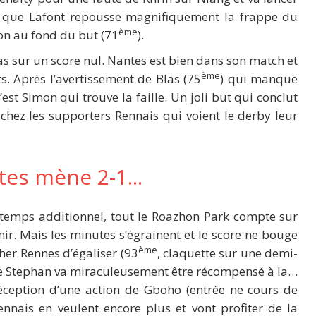
ors que Lafont repousse magnifiquement la frappe du
ème
lon au fond du but (71
).
pas sur un score nul. Nantes est bien dans son match et
ème
s. Après l’avertissement de Blas (75
) qui manque
est Simon qui trouve la faille. Un joli but qui conclut
 chez les supporters Rennais qui voient le derby leur
es mène 2-1...
 temps additionnel, tout le Roazhon Park compte sur
ir. Mais les minutes s’égrainent et le score ne bouge
ème
cher Rennes d’égaliser (93
, claquette sur une demi-
e Stephan va miraculeusement être récompensé à la…
ception d’une action de Gboho (entrée ne cours de
nnais en veulent encore plus et vont profiter de la