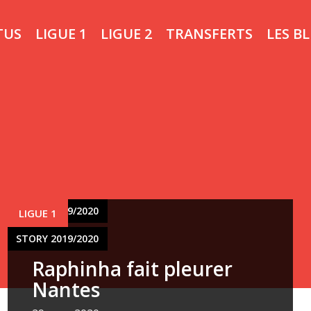
TUS
LIGUE 1
LIGUE 2
TRANSFERTS
LES B
STORY 2019/2020
LIGUE 1
STORY 2019/2020
Raphinha fait pleurer
Nantes