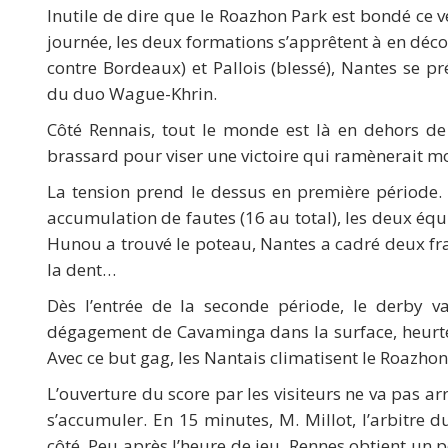
Inutile de dire que le Roazhon Park est bondé ce 
journée, les deux formations s’apprêtent à en déco
contre Bordeaux) et Pallois (blessé), Nantes se p
du duo Wague-Khrin.
Côté Rennais, tout le monde est là en dehors de 
brassard pour viser une victoire qui ramènerait m
La tension prend le dessus en première période
accumulation de fautes (16 au total), les deux équi
Hunou a trouvé le poteau, Nantes a cadré deux fr
la dent…
Dès l’entrée de la seconde période, le derby v
dégagement de Cavaminga dans la surface, heurt
Avec ce but gag, les Nantais climatisent le Roazhon
L’ouverture du score par les visiteurs ne va pas a
s’accumuler. En 15 minutes, M. Millot, l’arbitre 
côté. Peu après l’heure de jeu, Rennes obtient un 