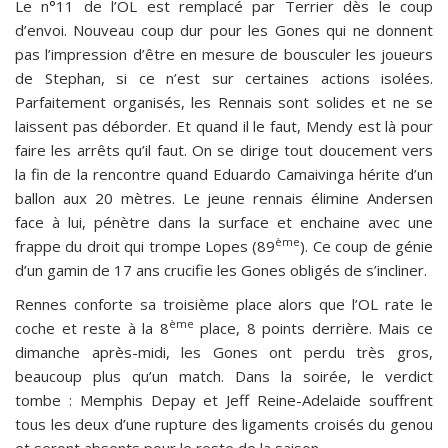
Le n°11 de l’OL est remplacé par Terrier dès le coup
d’envoi. Nouveau coup dur pour les Gones qui ne donnent
pas l’impression d’être en mesure de bousculer les joueurs
de Stephan, si ce n’est sur certaines actions isolées.
Parfaitement organisés, les Rennais sont solides et ne se
laissent pas déborder. Et quand il le faut, Mendy est là pour
faire les arrêts qu’il faut. On se dirige tout doucement vers
la fin de la rencontre quand Eduardo Camaivinga hérite d’un
ballon aux 20 mètres. Le jeune rennais élimine Andersen
face à lui, pénètre dans la surface et enchaine avec une
ème
frappe du droit qui trompe Lopes (89
). Ce coup de génie
d’un gamin de 17 ans crucifie les Gones obligés de s’incliner.
Rennes conforte sa troisième place alors que l’OL rate le
ème
coche et reste à la 8
place, 8 points derrière. Mais ce
dimanche après-midi, les Gones ont perdu très gros,
beaucoup plus qu’un match. Dans la soirée, le verdict
tombe : Memphis Depay et Jeff Reine-Adelaide souffrent
tous les deux d’une rupture des ligaments croisés du genou