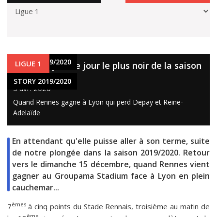
STORY 2019/2020
LIGUE 1
Rennes-Lyon, le jour le plus noir de la saison
de l'OL
STORY 2019/2020
5 avr. 2020
Quand Rennes gagne à Lyon qui perd Depay et Reine-
Adelaïde
En attendant qu'elle puisse aller à son terme, suite
de notre plongée dans la saison 2019/2020. Retour
vers le dimanche 15 décembre, quand Rennes vient
gagner au Groupama Stadium face à Lyon en plein
cauchemar...
èmes
7
à cinq points du Stade Rennais, troisième au matin de
ème