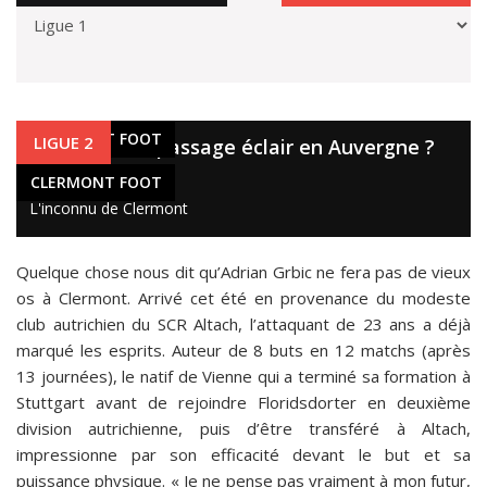
CLERMONT FOOT
LIGUE 2
Adrian Grbic, passage éclair en Auvergne ?
4 nov. 2019
CLERMONT FOOT
L'inconnu de Clermont
Quelque chose nous dit qu’Adrian Grbic ne fera pas de vieux
os à Clermont. Arrivé cet été en provenance du modeste
club autrichien du SCR Altach, l’attaquant de 23 ans a déjà
marqué les esprits. Auteur de 8 buts en 12 matchs (après
13 journées), le natif de Vienne qui a terminé sa formation à
Stuttgart avant de rejoindre Floridsdorter en deuxième
division autrichienne, puis d’être transféré à Altach,
impressionne par son efficacité devant le but et sa
puissance physique. « Je ne pense pas vraiment à mon futur,